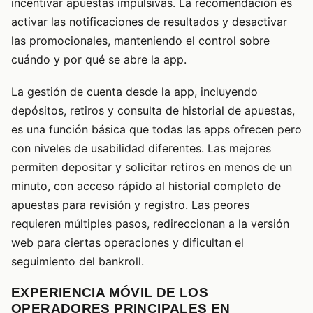
incentivar apuestas impulsivas. La recomendación es
activar las notificaciones de resultados y desactivar
las promocionales, manteniendo el control sobre
cuándo y por qué se abre la app.
La gestión de cuenta desde la app, incluyendo
depósitos, retiros y consulta de historial de apuestas,
es una función básica que todas las apps ofrecen pero
con niveles de usabilidad diferentes. Las mejores
permiten depositar y solicitar retiros en menos de un
minuto, con acceso rápido al historial completo de
apuestas para revisión y registro. Las peores
requieren múltiples pasos, redireccionan a la versión
web para ciertas operaciones y dificultan el
seguimiento del bankroll.
EXPERIENCIA MÓVIL DE LOS
OPERADORES PRINCIPALES EN