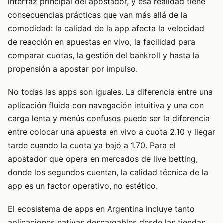
interfaz principal del apostador, y esa realidad tiene
consecuencias prácticas que van más allá de la
comodidad: la calidad de la app afecta la velocidad
de reacción en apuestas en vivo, la facilidad para
comparar cuotas, la gestión del bankroll y hasta la
propensión a apostar por impulso.
No todas las apps son iguales. La diferencia entre una
aplicación fluida con navegación intuitiva y una con
carga lenta y menús confusos puede ser la diferencia
entre colocar una apuesta en vivo a cuota 2.10 y llegar
tarde cuando la cuota ya bajó a 1.70. Para el
apostador que opera en mercados de live betting,
donde los segundos cuentan, la calidad técnica de la
app es un factor operativo, no estético.
El ecosistema de apps en Argentina incluye tanto
aplicaciones nativas descargables desde las tiendas