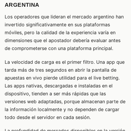
ARGENTINA
Los operadores que lideran el mercado argentino han
invertido significativamente en sus plataformas
móviles, pero la calidad de la experiencia varía en
dimensiones que el apostador debería evaluar antes
de comprometerse con una plataforma principal.
La velocidad de carga es el primer filtro. Una app que
tarda más de tres segundos en abrir la pantalla de
apuestas en vivo pierde utilidad para el live betting.
Las apps nativas, descargadas e instaladas en el
dispositivo, tienden a ser más rápidas que las
versiones web adaptadas, porque almacenan parte de
la información localmente y no dependen de cargar
todo desde el servidor en cada sesión.
La profundidad de mercados disponibles en la versión