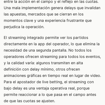
entre la acción en el campo y el reflejo en las cuotas.
Una mala implementación genera delays que invalidan
las apuestas, mercados que se cierran en los
momentos clave y una experiencia frustrante que
perjudica la operación.
El streaming integrado permite ver los partidos
directamente en la app del operador, lo que elimina la
necesidad de una segunda pantalla. No todos los
operadores ofrecen streaming para todos los eventos,
y la calidad varía: algunos transmiten en alta
definición con delay mínimo, otros ofrecen
animaciones gráficas en tiempo real en lugar de video.
Para el apostador de live betting, el streaming con
bajo delay es una ventaja operativa real, porque
permite reaccionar a lo que pasa en el campo antes
de que las cuotas se ajusten.