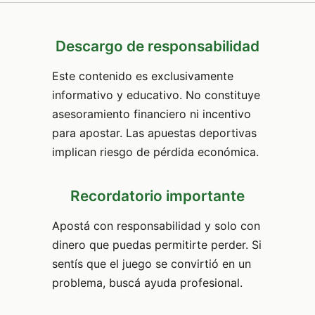
Descargo de responsabilidad
Este contenido es exclusivamente
informativo y educativo. No constituye
asesoramiento financiero ni incentivo
para apostar. Las apuestas deportivas
implican riesgo de pérdida económica.
Recordatorio importante
Apostá con responsabilidad y solo con
dinero que puedas permitirte perder. Si
sentís que el juego se convirtió en un
problema, buscá ayuda profesional.