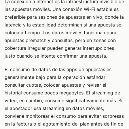
La conexión a internet es la infraestructura invisible de
las apuestas móviles. Una conexión Wi-Fi estable es
preferible para sesiones de apuestas en vivo, donde la
latencia y la estabilidad determinan si una apuesta se
coloca a tiempo. Los datos móviles funcionan para
apuestas prematch y consultas, pero en zonas con
cobertura irregular pueden generar interrupciones
justo cuando se intenta confirmar una apuesta.
El consumo de datos de las apps de apuestas es
generalmente bajo para la operación estándar:
consultar cuotas, colocar apuestas y revisar el
historial consume pocos megabytes. El streaming de
video, en cambio, consume significativamente más. Si
el apostador usa streaming en datos móviles,
conviene monitorear el consumo para evitar sorpresas
en la factura o el agotamiento del plan antes de fin de