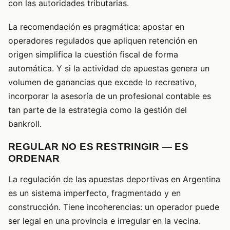
con las autoridades tributarias.
La recomendación es pragmática: apostar en
operadores regulados que apliquen retención en
origen simplifica la cuestión fiscal de forma
automática. Y si la actividad de apuestas genera un
volumen de ganancias que excede lo recreativo,
incorporar la asesoría de un profesional contable es
tan parte de la estrategia como la gestión del
bankroll.
REGULAR NO ES RESTRINGIR — ES
ORDENAR
La regulación de las apuestas deportivas en Argentina
es un sistema imperfecto, fragmentado y en
construcción. Tiene incoherencias: un operador puede
ser legal en una provincia e irregular en la vecina.