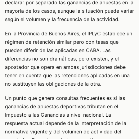
declarar por separado las ganancias de apuestas en la
mayoría de los casos, aunque la situación puede variar
según el volumen y la frecuencia de la actividad.
En la Provincia de Buenos Aires, el IPLyC establece un
régimen de retención similar pero con tasas que
pueden diferir de las aplicadas en CABA. Las
diferencias no son dramáticas, pero existen, y el
apostador que opera en ambas jurisdicciones debe
tener en cuenta que las retenciones aplicadas en una
no sustituyen las obligaciones de la otra.
Un punto que genera consultas frecuentes es si las
ganancias de apuestas deportivas tributan en el
Impuesto a las Ganancias a nivel nacional. La
respuesta actual depende de la interpretación de la
normativa vigente y del volumen de actividad del