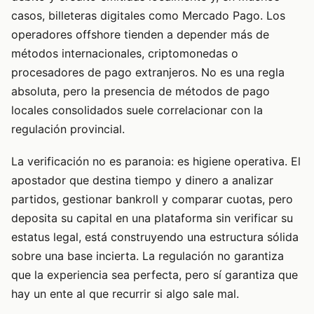
casos, billeteras digitales como Mercado Pago. Los
operadores offshore tienden a depender más de
métodos internacionales, criptomonedas o
procesadores de pago extranjeros. No es una regla
absoluta, pero la presencia de métodos de pago
locales consolidados suele correlacionar con la
regulación provincial.
La verificación no es paranoia: es higiene operativa. El
apostador que destina tiempo y dinero a analizar
partidos, gestionar bankroll y comparar cuotas, pero
deposita su capital en una plataforma sin verificar su
estatus legal, está construyendo una estructura sólida
sobre una base incierta. La regulación no garantiza
que la experiencia sea perfecta, pero sí garantiza que
hay un ente al que recurrir si algo sale mal.