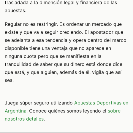
trasladada a la dimensión legal y financiera de las
apuestas.
Regular no es restringir. Es ordenar un mercado que
existe y que va a seguir creciendo. El apostador que
se adelanta a esa tendencia y opera dentro del marco
disponible tiene una ventaja que no aparece en
ninguna cuota pero que se manifiesta en la
tranquilidad de saber que su dinero está donde dice
que está, y que alguien, además de él, vigila que así
sea.
Juega súper seguro utilizando
Apuestas Deportivas en
Argentina
. Conoce quiénes somos leyendo el
sobre
nosotros detalles
.