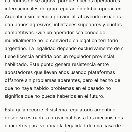
La confusión se agrava porque muchos operadores
internacionales de gran reputación global operan en
Argentina sin licencia provincial, atrayendo usuarios
con bonos agresivos, interfaces superiores y cuotas
competitivas. Que un operador sea conocido
mundialmente no lo convierte en legal en territorio
argentino. La legalidad depende exclusivamente de si
tiene licencia emitida por un regulador provincial
habilitado. Este punto genera resistencia entre
apostadores que llevan años usando plataformas
offshore sin problemas aparentes, pero el hecho de
que no haya habido problemas en el pasado no
significa que no pueda haberlos en el futuro.
Esta guía recorre el sistema regulatorio argentino
desde su estructura provincial hasta los mecanismos
concretos para verificar la legalidad de una casa de