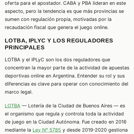
oferta para el apostador. CABA y PBA lideran en este
aspecto, pero la tendencia es que más provincias se
sumen con regulación propia, motivadas por la
recaudación fiscal que genera el juego online.
LOTBA, IPLYC Y LOS REGULADORES
PRINCIPALES
LOTBA y el IPLyC son los dos reguladores que
concentran la mayor parte de la actividad de apuestas
deportivas online en Argentina. Entender su rol y sus
diferencias es clave para operar con conocimiento del
marco legal.
LOTBA
— Lotería de la Ciudad de Buenos Aires — es
el organismo que regula y controla toda la actividad
de juego en la Ciudad Autónoma. Fue creado en 2016
mediante la
Ley N° 5785
y desde 2019-2020 gestiona