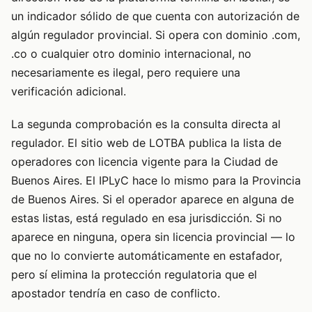
un indicador sólido de que cuenta con autorización de
algún regulador provincial. Si opera con dominio .com,
.co o cualquier otro dominio internacional, no
necesariamente es ilegal, pero requiere una
verificación adicional.
La segunda comprobación es la consulta directa al
regulador. El sitio web de LOTBA publica la lista de
operadores con licencia vigente para la Ciudad de
Buenos Aires. El IPLyC hace lo mismo para la Provincia
de Buenos Aires. Si el operador aparece en alguna de
estas listas, está regulado en esa jurisdicción. Si no
aparece en ninguna, opera sin licencia provincial — lo
que no lo convierte automáticamente en estafador,
pero sí elimina la protección regulatoria que el
apostador tendría en caso de conflicto.