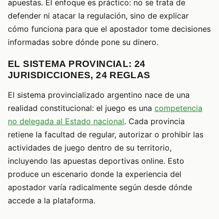
apuestas. El enfoque es práctico: no se trata de
defender ni atacar la regulación, sino de explicar
cómo funciona para que el apostador tome decisiones
informadas sobre dónde pone su dinero.
EL SISTEMA PROVINCIAL: 24
JURISDICCIONES, 24 REGLAS
El sistema provincializado argentino nace de una
realidad constitucional: el juego es una
competencia
no delegada al Estado nacional
. Cada provincia
retiene la facultad de regular, autorizar o prohibir las
actividades de juego dentro de su territorio,
incluyendo las apuestas deportivas online. Esto
produce un escenario donde la experiencia del
apostador varía radicalmente según desde dónde
accede a la plataforma.