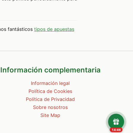
mos fantásticos
tipos de apuestas
Información complementaria
Información legal
Política de Cookies
Política de Privacidad
Sobre nosotros
Site Map
14:45