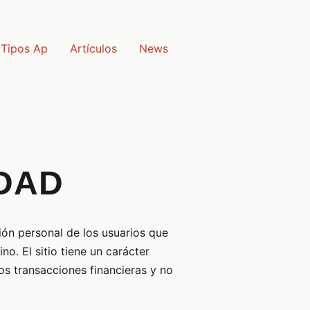
Tipos Ap
Artículos
News
IDAD
ión personal de los usuarios que
no. El sitio tiene un carácter
s transacciones financieras y no