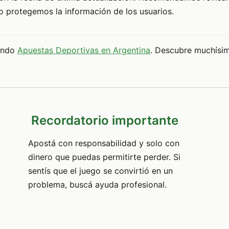
protegemos la información de los usuarios.
iendo
Apuestas Deportivas en Argentina
. Descubre muchísi
Recordatorio importante
Apostá con responsabilidad y solo con
dinero que puedas permitirte perder. Si
sentís que el juego se convirtió en un
problema, buscá ayuda profesional.