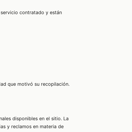
servicio contratado y están
idad que motivó su recopilación.
ales disponibles en el sitio. La
ias y reclamos en materia de