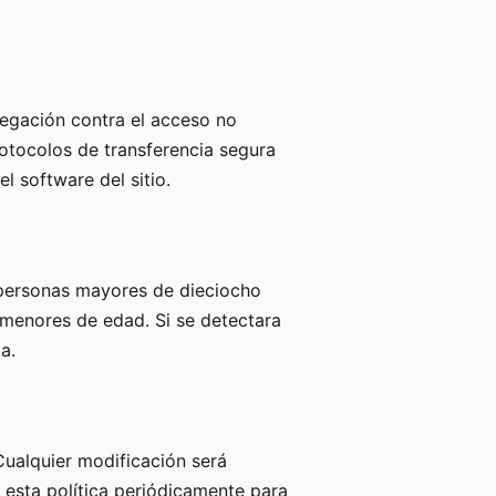
egación contra el acceso no
protocolos de transferencia segura
l software del sitio.
a personas mayores de dieciocho
 menores de edad. Si se detectara
a.
Cualquier modificación será
 esta política periódicamente para