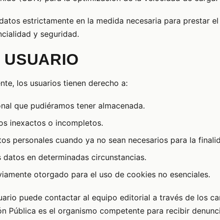
atos estrictamente en la medida necesaria para prestar el 
ncialidad y seguridad.
 USUARIO
nte, los usuarios tienen derecho a:
onal que pudiéramos tener almacenada.
atos inexactos o incompletos.
atos personales cuando ya no sean necesarios para la final
 datos en determinadas circunstancias.
viamente otorgado para el uso de cookies no esenciales.
ario puede contactar al equipo editorial a través de los can
ón Pública es el organismo competente para recibir denunc