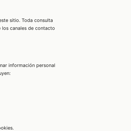
este sitio. Toda consulta
e los canales de contacto
enar información personal
uyen:
ookies.