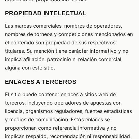
PROPIEDAD INTELECTUAL
Las marcas comerciales, nombres de operadores,
nombres de torneos y competiciones mencionados en
el contenido son propiedad de sus respectivos
titulares. Su mención tiene carácter informativo y no
implica afiliación, patrocinio ni relación comercial
alguna con este sitio.
ENLACES A TERCEROS
El sitio puede contener enlaces a sitios web de
terceros, incluyendo operadores de apuestas con
licencia, organismos reguladores, fuentes estadísticas
y medios de comunicación. Estos enlaces se
proporcionan como referencia informativa y no
implican respaldo, recomendación ni responsabilidad