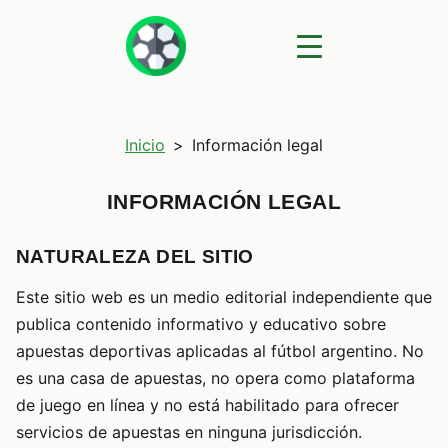
Inicio
>
Información legal
INFORMACIÓN LEGAL
NATURALEZA DEL SITIO
Este sitio web es un medio editorial independiente que
publica contenido informativo y educativo sobre
apuestas deportivas aplicadas al fútbol argentino. No
es una casa de apuestas, no opera como plataforma
de juego en línea y no está habilitado para ofrecer
servicios de apuestas en ninguna jurisdicción.