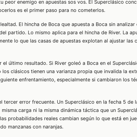
 tu peor enemigo en apuestas sos vos. El Superclásico con
cerlos es el primer paso para no cometerlos.
 lealtad. El hincha de Boca que apuesta a Boca sin analizar
del partido. Lo mismo aplica para el hincha de River. La a
mente lo que las casas de apuestas explotan al ajustar la
el último resultado. Si River goleó a Boca en el Superclásic
 los clásicos tienen una varianza propia que invalida la ex
guiente enfrentamiento, especialmente si cambiaron los téc
el tercer error frecuente. Un Superclásico en la fecha 5 de
la misma carga ni la misma dinámica táctica que un Supercl
 las probabilidades reales cambian según lo que está en ju
ndo manzanas con naranjas.