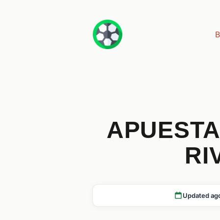
B
APUESTA
RI
Updated ag