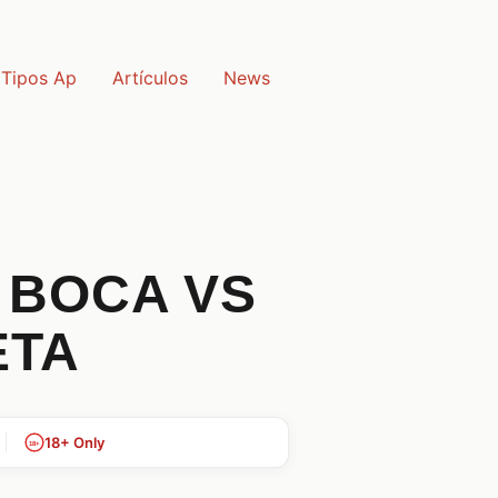
Tipos Ap
Artículos
News
 BOCA VS
ETA
18+ Only
18+