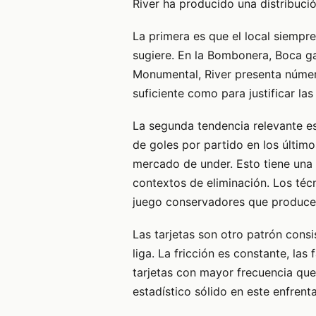
River ha producido una distribuci
La primera es que el local siempre
sugiere. En la Bombonera, Boca g
Monumental, River presenta número
suficiente como para justificar l
La segunda tendencia relevante es
de goles por partido en los último
mercado de under. Esto tiene una 
contextos de eliminación. Los técn
juego conservadores que producen
Las tarjetas son otro patrón cons
liga. La fricción es constante, las
tarjetas con mayor frecuencia que 
estadístico sólido en este enfrent