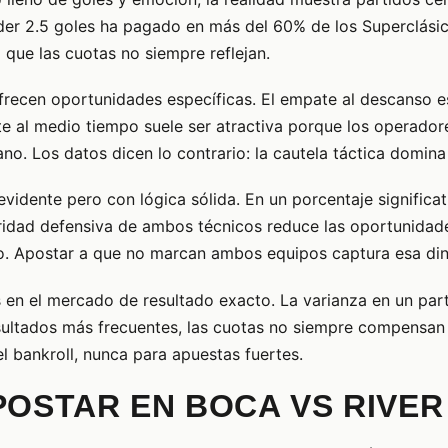
nder 2.5 goles ha pagado en más del 60% de los Superclási
 que las cuotas no siempre reflejan.
recen oportunidades específicas. El empate al descanso es
te al medio tiempo suele ser atractiva porque los operado
no. Los datos dicen lo contrario: la cautela táctica domin
idente pero con lógica sólida. En un porcentaje significat
ridad defensiva de ambos técnicos reduce las oportunidade
ido. Apostar a que no marcan ambos equipos captura esa di
 en el mercado de resultado exacto. La varianza en un parti
esultados más frecuentes, las cuotas no siempre compensan
 bankroll, nunca para apuestas fuertes.
POSTAR EN BOCA VS RIVER