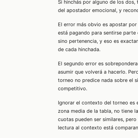
Si hinchás por alguno de los dos,
del apostador emocional, y recono
El error más obvio es apostar por
está pagando para sentirse parte 
sino pertenencia, y eso es exacta
de cada hinchada.
El segundo error es sobreponderar 
asumir que volverá a hacerlo. Pero
torneo no predice nada sobre el si
competitivo.
Ignorar el contexto del torneo es 
zona media de la tabla, no tiene 
cuotas pueden ser similares, pero
lectura al contexto está compara